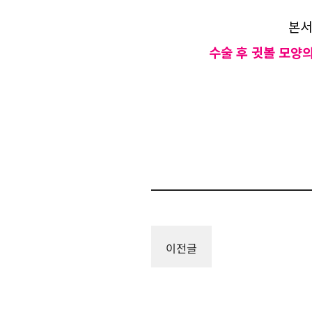
본서
수술 후 귓볼 모양
이전글