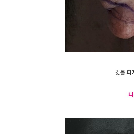
귓볼 피
너