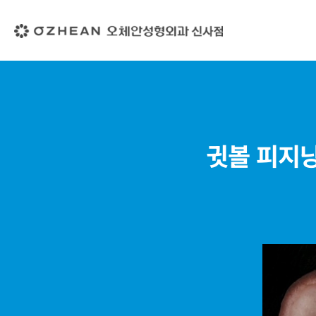
귓볼 피지낭