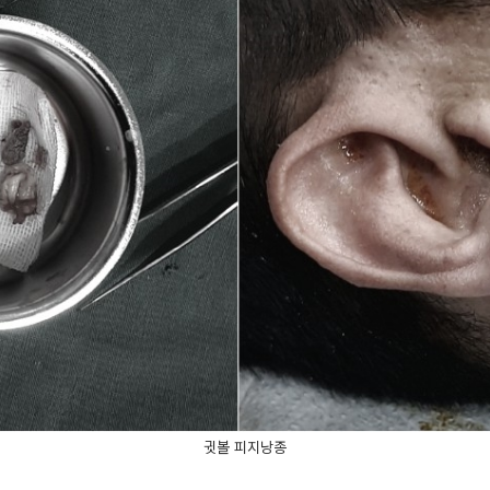
귓볼 피지낭종