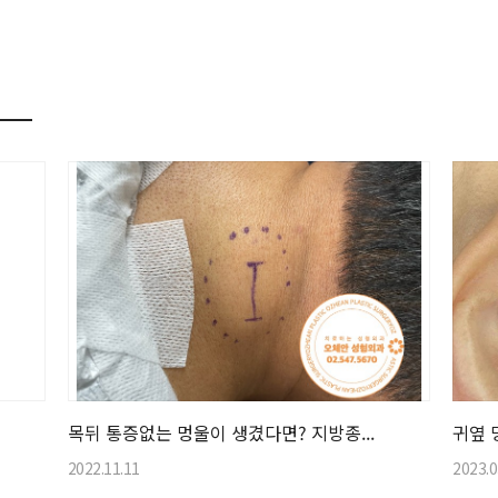
목뒤 통증없는 멍울이 생겼다면? 지방종...
귀옆 
2022.11.11
2023.0