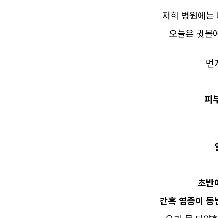
저희 병원에는
오늘은 귓볼
먼
피
초반에
간혹 염증이 동