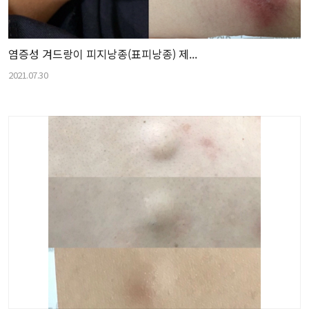
염증성 겨드랑이 피지낭종(표피낭종) 제...
2021.07.30