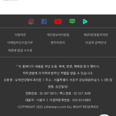
이용약관
개인정보처리방침
제3자운영동의약관
이메일무단수집거부
환자의권리
비급여 금액안내
제증명 발급 수수료
* 위 홈페이지 내용을 무단 도용, 복제, 변경, 재배포 등의 행위시,
저작권법에 의거하여 법적인 처벌을 받을 수 있습니다.
상호명 : 오체안성형외과의원
주소 : 서울특별시 서초구 강남대로99길 9, 1-3층(잠
원동, 승진빌딩)
전화번호 : 02-547-5670 / 팩스번호 : 02-517-3009
대표자 : 이용석
사업자등록번호 : 503-63-03699
COPYRIGHT 2021 ozheanps.com ALL RIGHT RESERVED