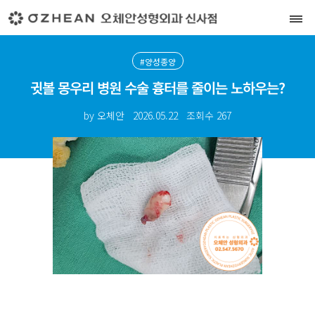
#양성종양
귓볼 몽우리 병원 수술 흉터를 줄이는 노하우는?
by 오체안
2026.05.22
조회수
267