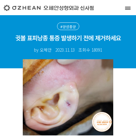
#양성종양
귓볼 표피낭종 통증 발생하기 전에 제거하세요
by 오체안
2023.11.13
조회수
18091