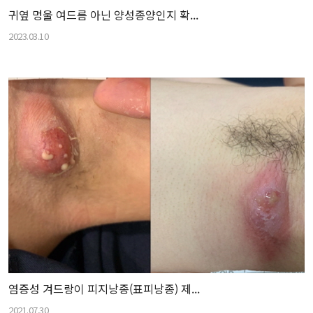
귀옆 멍울 여드름 아닌 양성종양인지 확...
2023.03.10
염증성 겨드랑이 피지낭종(표피낭종) 제...
2021.07.30