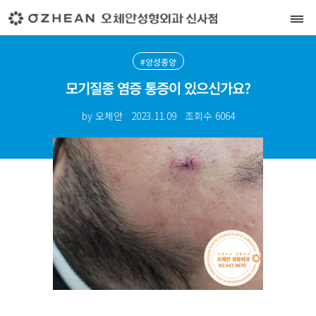
#양성종양
모기질종 염증 통증이 있으신가요?
by 오체안
2023.11.09
조회수
6064