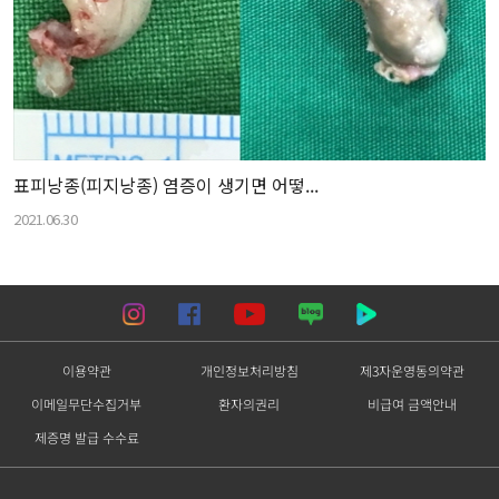
표피낭종(피지낭종) 염증이 생기면 어떻...
2021.06.30
이용약관
개인정보처리방침
제3자운영동의약관
이메일무단수집거부
환자의권리
비급여 금액안내
제증명 발급 수수료