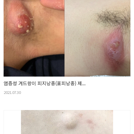
염증성 겨드랑이 피지낭종(표피낭종) 제...
2021.07.30