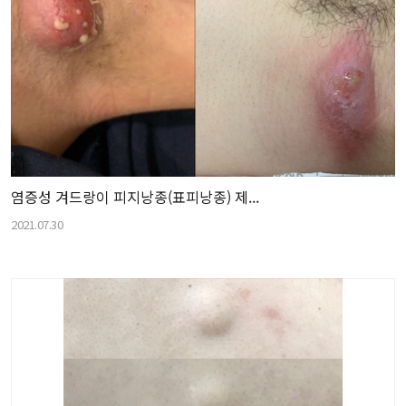
염증성 겨드랑이 피지낭종(표피낭종) 제...
2021.07.30