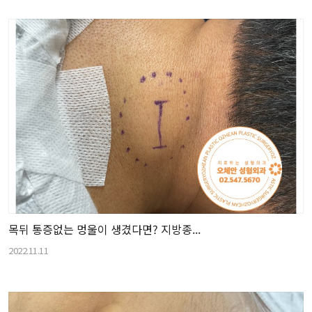
목뒤 통증없는 멍울이 생겼다면? 지방종...
2022.11.11