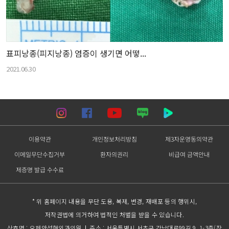
표피낭종(피지낭종) 염증이 생기면 어떻...
2021.06.30
이용약관
개인정보처리방침
제3자운영동의약관
이메일무단수집거부
환자의권리
비급여 금액안내
제증명 발급 수수료
* 위 홈페이지 내용을 무단 도용, 복제, 변경, 재배포 등의 행위시,
저작권법에 의거하여 법적인 처벌을 받을 수 있습니다.
상호명 : 오체안성형외과의원
주소 : 서울특별시 서초구 강남대로99길 9, 1-3층(잠