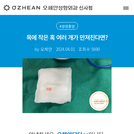
#양성종양
목에 작은 혹 여러 개가 만져진다면?
by 오체안
2024.04.01
조회수
5690