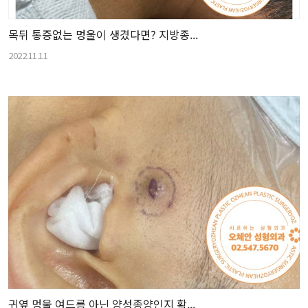
목뒤 통증없는 멍울이 생겼다면? 지방종...
2022.11.11
귀옆 멍울 여드름 아닌 양성종양인지 확...