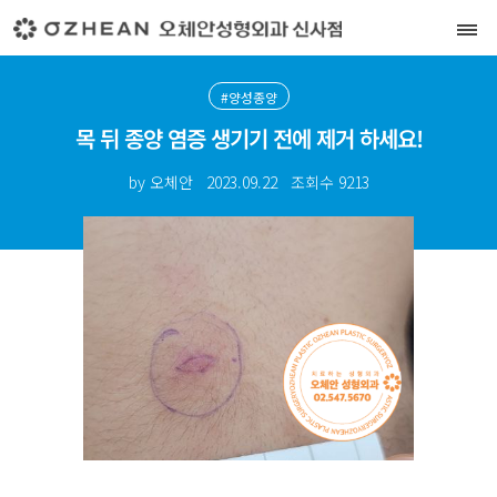
#양성종양
목 뒤 종양 염증 생기기 전에 제거 하세요!
by 오체안
2023.09.22
조회수
9213