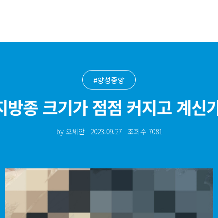
#양성종양
지방종 크기가 점점 커지고 계신
by 오체안
2023.09.27
조회수
7081