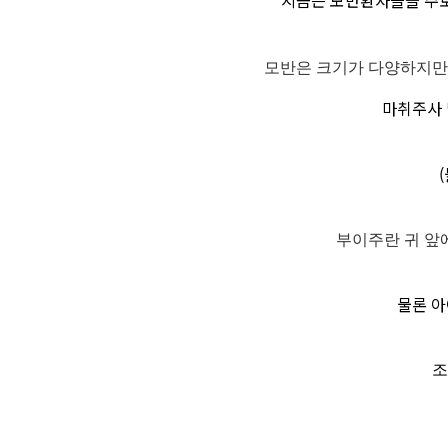
지금은 모반환자들을 주
모반은 크기가 다양하지만,
마취주사 
부이주란 귀 앞에
물론 아
조