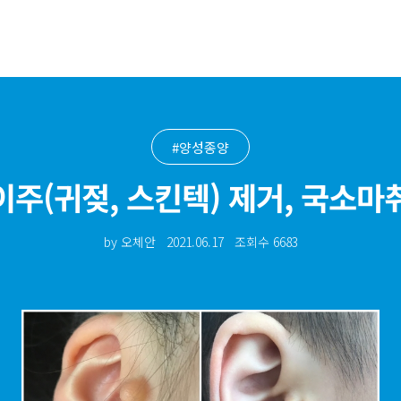
#양성종양
이주(귀젖, 스킨텍) 제거, 국소마
by 오체안
2021.06.17
조회수
6683