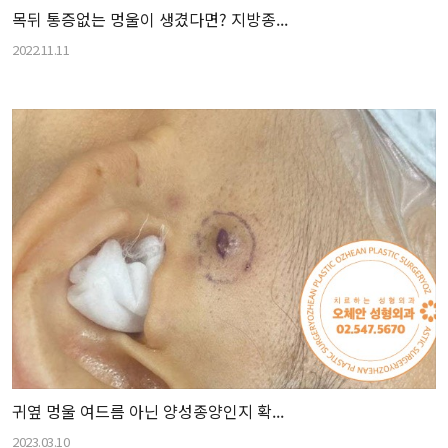
목뒤 통증없는 멍울이 생겼다면? 지방종...
2022.11.11
귀옆 멍울 여드름 아닌 양성종양인지 확...
2023.03.10