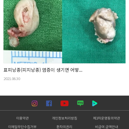
표피낭종(피지낭종) 염증이 생기면 어떻...
2021.06.30
이용약관
개인정보처리방침
제3자운영동의약관
이메일무단수집거부
환자의권리
비급여 금액안내