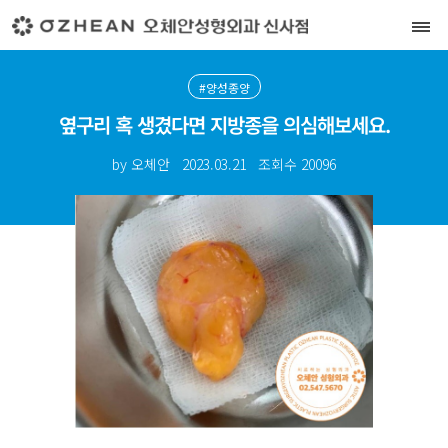
#양성종양
옆구리 혹 생겼다면 지방종을 의심해보세요.
by 오체안
2023.03.21
조회수
20096