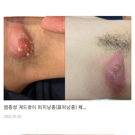
염증성 겨드랑이 피지낭종(표피낭종) 제...
2021.07.30