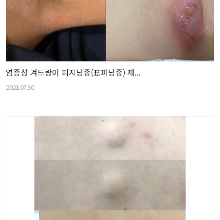
염증성 겨드랑이 피지낭종(표피낭종) 제...
2021.07.30