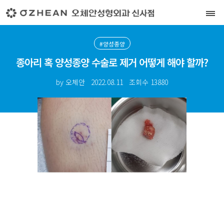
#양성종양
종아리 혹 양성종양 수술로 제거 어떻게 해야 할까?
by 오체안
2022.08.11
조회수
13880