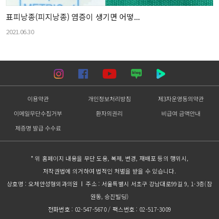
표피낭종(피지낭종) 염증이 생기면 어떻...
2021.06.30
이용약관
개인정보처리방침
제3자운영동의약관
이메일무단수집거부
환자의권리
비급여 금액안내
제증명 발급 수수료
* 위 홈페이지 내용을 무단 도용, 복제, 변경, 재배포 등의 행위시,
저작권법에 의거하여 법적인 처벌을 받을 수 있습니다.
상호명 : 오체안성형외과의원
주소 : 서울특별시 서초구 강남대로99길 9, 1-3층(잠
원동, 승진빌딩)
전화번호 : 02-547-5670 / 팩스번호 : 02-517-3009