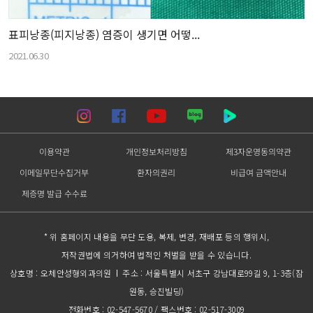
표피낭종(피지낭종) 염증이 생기면 어떻...
2021.06.30
이용약관
개인정보처리방침
제3자운영동의약관
이메일무단수집거부
환자의권리
비급여 금액안내
제증명 발급 수수료
* 위 홈페이지 내용을 무단 도용, 복제, 변경, 재배포 등의 행위시,
저작권법에 의거하여 법적인 처벌을 받을 수 있습니다.
상호명 : 오체안성형외과의원
주소 : 서울특별시 서초구 강남대로99길 9, 1-3층(잠
원동, 승진빌딩)
전화번호 : 02-547-5670 / 팩스번호 : 02-517-3009