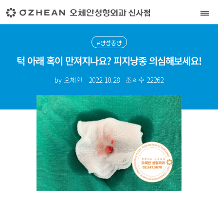
#양성종양
턱 아래 혹이 만져지나요? 피지낭종 의심해보세요!
by 오체안
2022.10.28
조회수
22262