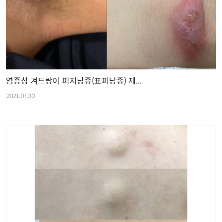
염증성 겨드랑이 피지낭종(표피낭종) 제...
2021.07.30