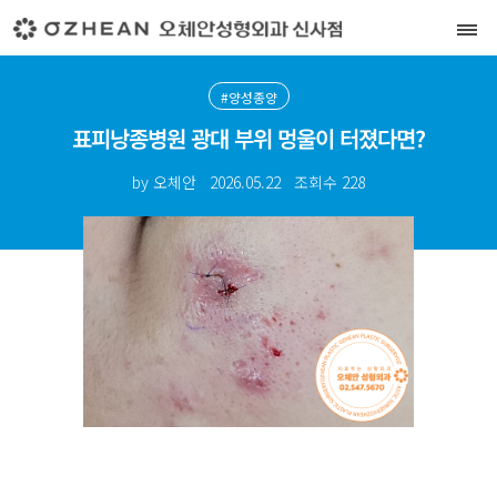
#양성종양
표피낭종병원 광대 부위 멍울이 터졌다면?
by 오체안
2026.05.22
조회수
228