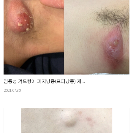
염증성 겨드랑이 피지낭종(표피낭종) 제...
2021.07.30