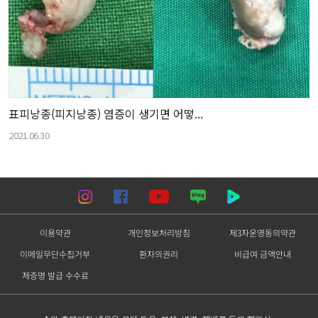
표피낭종(피지낭종) 염증이 생기면 어떻...
2021.06.30
이용약관
개인정보처리방침
제3자운영동의약관
이메일무단수집거부
환자의권리
비급여 금액안내
제증명 발급 수수료