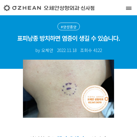
#양성종양
표피낭종 방치하면 염증이 생길 수 있습니다.
by 오체안
2022.11.18
조회수
4122