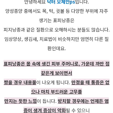
안녕하세요
닥터 오체안ps
입니다.
양성종양 중에서도 목, 턱, 귓볼 등 다양한 부위에 자주
생기는 표피낭종은
피지낭종과 같은 질환으로 오해하시는 분들도 많습니다.
임상양상, 생김새, 치료법이 비슷하지만 엄연히 다른 질
환인데요.
표피낭종은 몸 속에 생긴 피부 주머니로, 가운데 까만 점
같은게 보이면서
짰을 경우 내용물
이 나오게 됩니다.
만졌을 때 통증은 없
으나 마치 부드러운 고무를
만지는 듯한 느낌
이 듭니다.
방치할 경우에는 언제든 염
증이 생겨 증상이 악화
될 수 있으니