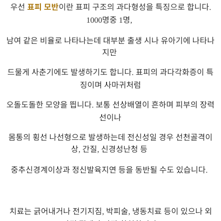
우선
표피 모반
이란 표피 구조의 과다형성을 특징으로 합니다
.
명중
명
1000
1
,
남여 같은 비율로 나타나는데 대부분 출생 시나 유아기에 나타나
지만
드물게 사춘기에도 발생하기도 합니다
표피의 과다각화증이 특
.
징이며 사마귀처럼
오돌도돌한 모양을 띕니다
보통 선상배열이 흔하며 피부의 장력
.
선이나
몸통의 횡선 나선형으로 발생하는데 전신성일 경우 선천골격이
상
간질
신경성난청 등
,
,
중추신경계이상과 정신발육지연 등을 동반될 수도 있습니다
.
치료는 긁어내거나 전기지짐
박피술
냉동치료 등이 있으나 외
,
,