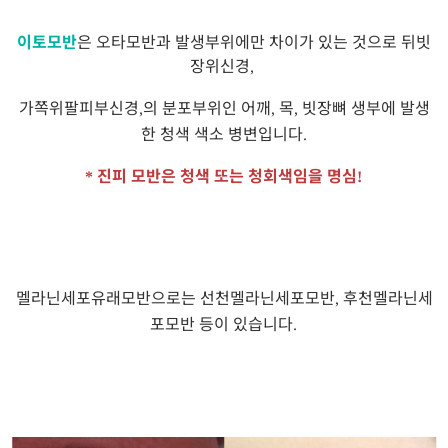
이토모반
은 오타모반과 발생부위에만 차이가 있는 것으로 뒤빗
장위신경
,
가쪽위팔피부신경
의 분포부위인 어깨
목
빗장뼈 생부에 발생
,
,
,
한 청색 색소 병변입니다
.
진피 모반은 청색 또는 청회색임을 명심
*
!
멜라닌세포유래모반으로는 선천멜라닌세포모반
후천멜라닌세
,
포모반 등이 있습니다
.