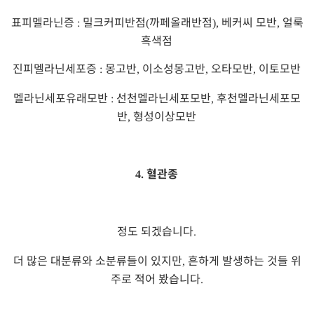
표피멜라닌증
밀크커피반점
까페올래반점
베커씨 모반
얼룩
:
(
),
,
흑색점
진피멜라닌세포증
몽고반
이소성몽고반
오타모반
이토모반
:
,
,
,
멜라닌세포유래모반
선천멜라닌세포모반
후천멜라닌세포모
:
,
반
형성이상모반
,
혈관종
4.
정도 되겠습니다
.
더 많은 대분류와 소분류들이 있지만
흔하게 발생하는 것들 위
,
주로 적어 봤습니다
.