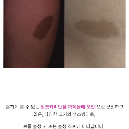
흔하게 볼 수 있는
밀크커피반점
까페올레 모반
으로 균일하고
(
)
옅은
다양한 크기의 색소병터로
,
,
보통 출생 시 또는 출생 직후에 나타납니다
.