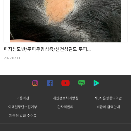
피지샘모반/두피무형성증/선천성탈모 두피...
2022.02.11
이용약관
개인정보처리방침
제3자운영동의약관
이메일무단수집거부
환자의권리
비급여 금액안내
제증명 발급 수수료