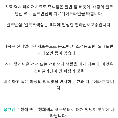
치료 역시 레이저치료로 흑색점은 일반 점 빼듯이
배경의 밀크
,
반점 역시 밀크반점의 치료가이드라인을 따릅니다
.
밀크반점
얼룩흑색점은 표피에 발생한 멜라닌세포증입니다
,
.
다음은 진피멜라닌 세포증으로 몽고반
이소성몽고반
오타모반
,
,
,
이타모반 등이 있습니다
.
진피 멜라닌은 청색 또는 청회색의 색깔을 띠게 되는데
이것은
,
진피멜라닌이 긴 파장의 빛을
흡수하고 짧은 파장의 청색빛을 반사하는 효과 때문이라고 합니
다
.
몽고반
은 청색 또는 청회색의 색소병터로 대개 엉덩이 부위에 나
타납니다
.