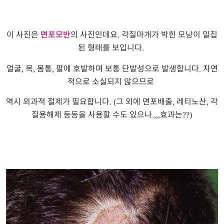
이 사진은
면포모반
의 사진인데요
각질마개가 박힌 모낭이 밀집
.
된 형태를 보입니다
.
얼굴
목
몸통
팔에 호발하며 보통 단발성으로 발생합니다
자연
,
,
,
.
적으로 소실되지 않으므로
역시 외과적 절제가 필요합니다
그 외에 면포배출
레티노산
각
. (
,
,
질용해제 등등을 사용할 수도 있으나
효과는
.,,,
??)