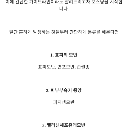
이에 간단한 가이드라인이라도 알려드리고자 포스팅을 시작합
니다
.
일단 흔하게 발생하는 것들부터 간단하게 분류를 해본다면
표피의 모반
1.
표피모반
면포모반
좁쌀종
,
,
피부부속기 종양
2.
피지샘모반
멜라닌세포유래모반
3.