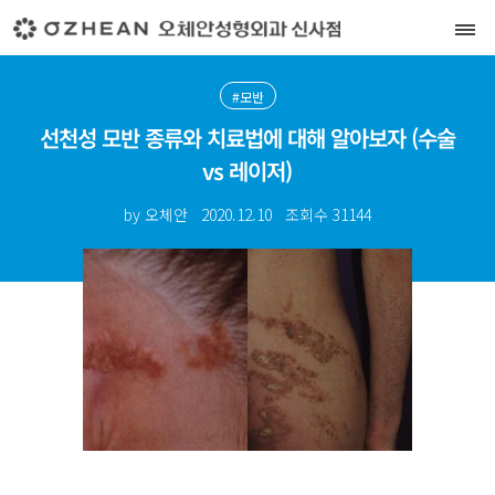
#모반
선천성 모반 종류와 치료법에 대해 알아보자 (수술
vs 레이저)
by 오체안
2020.12.10
조회수
31144