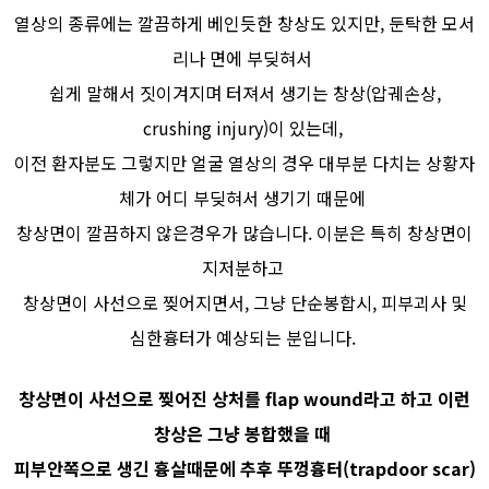
열상의 종류에는 깔끔하게 베인듯한 창상도 있지만, 둔탁한 모서
리나 면에 부딪혀서
쉽게 말해서 짓이겨지며 터져서 생기는 창상(압궤손상,
crushing injury)이 있는데,
이전 환자분도 그렇지만 얼굴 열상의 경우 대부분 다치는 상황자
체가 어디 부딪혀서 생기기 때문에
창상면이 깔끔하지 않은경우가 많습니다. 이분은 특히 창상면이
지저분하고
창상면이 사선으로 찢어지면서, 그냥 단순봉합시, 피부괴사 및
심한흉터가 예상되는 분입니다.
창상면이 사선으로 찢어진 상처를 flap wound라고 하고 이런
창상은 그냥 봉합했을 때
피부안쪽으로 생긴 흉살때문에 추후 뚜껑흉터(trapdoor scar)