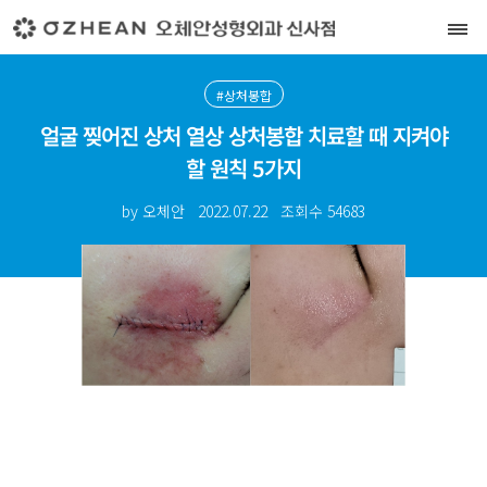
#상처봉합
얼굴 찢어진 상처 열상 상처봉합 치료할 때 지켜야
할 원칙 5가지
by 오체안
2022.07.22
조회수
54683