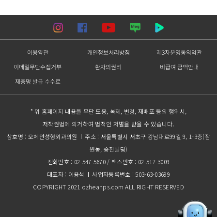
이용약관
개인정보처리방침
제3자운영동의약관
이메일무단수집거부
환자의권리
비급여 금액안내
제증명 발급 수수료
* 위 홈페이지 내용을 무단 도용, 복제, 변경, 재배포 등의 행위시,
저작권법에 의거하여 법적인 처벌을 받을 수 있습니다.
상호명 : 오체안성형외과의원
주소 : 서울특별시 서초구 강남대로99길 9, 1-3층(잠
원동, 승진빌딩)
전화번호 : 02-547-5670 / 팩스번호 : 02-517-3009
대표자 : 이용석
사업자등록번호 : 503-63-03699
COPYRIGHT 2021 ozheanps.com ALL RIGHT RESERVED