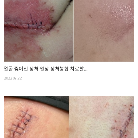
얼굴 찢어진 상처 열상 상처봉합 치료할...
2022.07.22